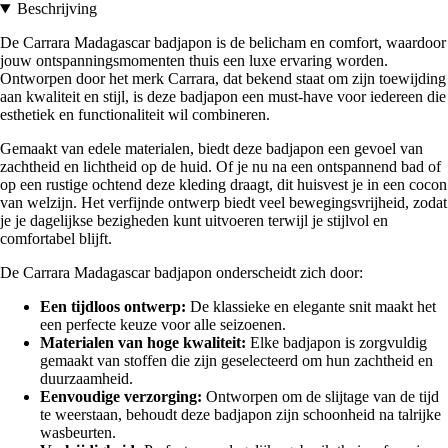
Beschrijving
De Carrara Madagascar badjapon is de belicham en comfort, waardoor
jouw ontspanningsmomenten thuis een luxe ervaring worden.
Ontworpen door het merk Carrara, dat bekend staat om zijn toewijding
aan kwaliteit en stijl, is deze badjapon een must-have voor iedereen die
esthetiek en functionaliteit wil combineren.
Gemaakt van edele materialen, biedt deze badjapon een gevoel van
zachtheid en lichtheid op de huid. Of je nu na een ontspannend bad of
op een rustige ochtend deze kleding draagt, dit huisvest je in een cocon
van welzijn. Het verfijnde ontwerp biedt veel bewegingsvrijheid, zodat
je je dagelijkse bezigheden kunt uitvoeren terwijl je stijlvol en
comfortabel blijft.
De Carrara Madagascar badjapon onderscheidt zich door:
Een tijdloos ontwerp:
De klassieke en elegante snit maakt het
een perfecte keuze voor alle seizoenen.
Materialen van hoge kwaliteit:
Elke badjapon is zorgvuldig
gemaakt van stoffen die zijn geselecteerd om hun zachtheid en
duurzaamheid.
Eenvoudige verzorging:
Ontworpen om de slijtage van de tijd
te weerstaan, behoudt deze badjapon zijn schoonheid na talrijke
wasbeurten.