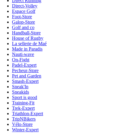
Direct Running
Direct-Volley
Espace Golf
Foot-Store
Galop-Store
Golf and co
Handball-Store
House of Rugby
La sellerie de Maé
Made in Paradis
Nauti-wave
On-Fight
Padel-Expert
Pecheur-Store
Pet and Garden
Smash-Expert
Sneak'In
Sneakids
Sport is good
Training-Fit
Trek-Expert
Triathlon-Expert
TripNBikers
Vélo-Store
Winter-Expert