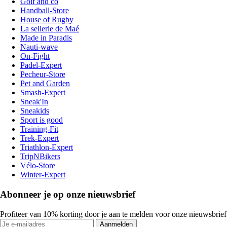
Golf and co
Handball-Store
House of Rugby
La sellerie de Maé
Made in Paradis
Nauti-wave
On-Fight
Padel-Expert
Pecheur-Store
Pet and Garden
Smash-Expert
Sneak'In
Sneakids
Sport is good
Training-Fit
Trek-Expert
Triathlon-Expert
TripNBikers
Vélo-Store
Winter-Expert
Abonneer je op onze nieuwsbrief
Profiteer van 10% korting door je aan te melden voor onze nieuwsbrief
Aanmelden