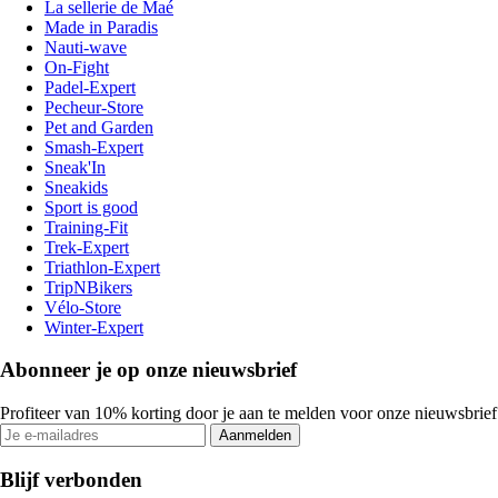
La sellerie de Maé
Made in Paradis
Nauti-wave
On-Fight
Padel-Expert
Pecheur-Store
Pet and Garden
Smash-Expert
Sneak'In
Sneakids
Sport is good
Training-Fit
Trek-Expert
Triathlon-Expert
TripNBikers
Vélo-Store
Winter-Expert
Abonneer je op onze nieuwsbrief
Profiteer van 10% korting door je aan te melden voor onze nieuwsbrief
Aanmelden
Blijf verbonden