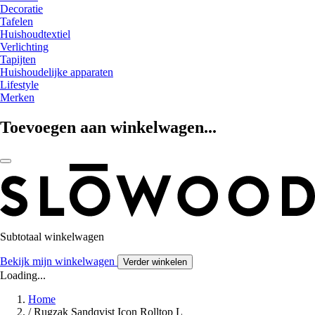
Decoratie
Tafelen
Huishoudtextiel
Verlichting
Tapijten
Huishoudelijke apparaten
Lifestyle
Merken
Toevoegen aan winkelwagen...
Subtotaal winkelwagen
Bekijk mijn winkelwagen
Verder winkelen
Loading...
Home
/
Rugzak Sandqvist Icon Rolltop L