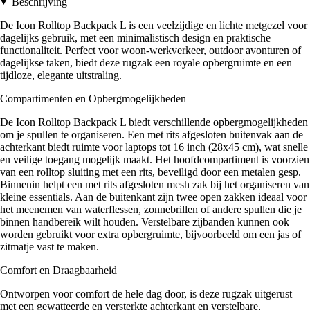
Beschrijving
De Icon Rolltop Backpack L is een veelzijdige en lichte metgezel voor
dagelijks gebruik, met een minimalistisch design en praktische
functionaliteit. Perfect voor woon-werkverkeer, outdoor avonturen of
dagelijkse taken, biedt deze rugzak een royale opbergruimte en een
tijdloze, elegante uitstraling.
Compartimenten en Opbergmogelijkheden
De Icon Rolltop Backpack L biedt verschillende opbergmogelijkheden
om je spullen te organiseren. Een met rits afgesloten buitenvak aan de
achterkant biedt ruimte voor laptops tot 16 inch (28x45 cm), wat snelle
en veilige toegang mogelijk maakt. Het hoofdcompartiment is voorzien
van een rolltop sluiting met een rits, beveiligd door een metalen gesp.
Binnenin helpt een met rits afgesloten mesh zak bij het organiseren van
kleine essentials. Aan de buitenkant zijn twee open zakken ideaal voor
het meenemen van waterflessen, zonnebrillen of andere spullen die je
binnen handbereik wilt houden. Verstelbare zijbanden kunnen ook
worden gebruikt voor extra opbergruimte, bijvoorbeeld om een jas of
zitmatje vast te maken.
Comfort en Draagbaarheid
Ontworpen voor comfort de hele dag door, is deze rugzak uitgerust
met een gewatteerde en versterkte achterkant en verstelbare,