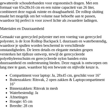
gewatteerde schouderbanden voor ergonomisch dragen. Met een
formaat van 65x28x16 cm en een ruime capaciteit van 26 liter,
combineert deze rugzak ruimte en draagbaarheid. De rolltop sluiting
maakt het mogelijk om het volume naar behoefte aan te passen,
waardoor hij perfect is voor zowel lichte als zwaardere ladingen.
Materialen en Duurzaamheid
Gemaakt van gerecycled polyester met een voering van gerecycled
polyester, is de Icon Rolltop Backpack L duurzaam en waterbestendig,
waardoor je spullen worden beschermd in verschillende
omstandigheden. De leren details en elegante metalen gespen
versterken het tijdloze ontwerp, terwijl de gerecycleerde
polyethyleenschuim en gerecycleerde nylon banden extra
duurzaamheid en ondersteuning bieden. Deze rugzak is ontworpen om
lang mee te gaan, waardoor hij een bewuste en stijlvolle keuze is.
Compartiment voor laptop: Ja, 28x45 cm, geschikt voor 16"
Buitenzakken: Ritsvak, 2 open zakken & Laptopcompartiment
16"
Binnenzakken: Ritsvak in mesh
Waterbestendig: Ja
Afmetingen
Hoogte: 65 cm
Breedte: 28 cm