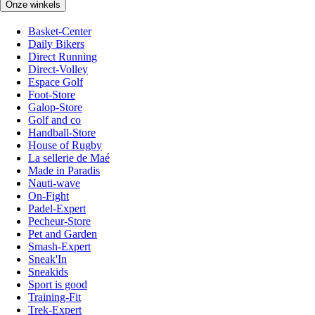
Onze winkels
Basket-Center
Daily Bikers
Direct Running
Direct-Volley
Espace Golf
Foot-Store
Galop-Store
Golf and co
Handball-Store
House of Rugby
La sellerie de Maé
Made in Paradis
Nauti-wave
On-Fight
Padel-Expert
Pecheur-Store
Pet and Garden
Smash-Expert
Sneak'In
Sneakids
Sport is good
Training-Fit
Trek-Expert