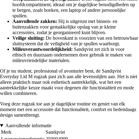
hoofdcompartiment, ideaal om je dagelijkse benodigdheden op
te bergen, zoals boeken, een laptop of andere persoonlijke
spullen.
Aanvullende zakken:
Hij is uitgerust met binnen- en
buitenzakken voor gemakkelijke opslag van je kleine
accessoires, zodat je georganiseerd kunt blijven.
Veilige sluiting:
De bovenkant is voorzien van een betrouwbaar
sluitsysteem dat de veiligheid van je spullen waarborgt.
Milieuverantwoordelijkheid:
Sandqvist zet zich in voor
ethisch en duurzaam ondernemen door gebruik te maken van
milieuvriendelijke materialen.
Of je nu student, professional of avonturier bent, de Sandqvist
Everyday Lid M rugzak past zich aan alle levensstijlen aan. Het is niet
alleen praktisch maar ook esthetisch aantrekkelijk, wat het een
aantrekkelijke keuze maakt voor degenen die functionaliteit en mode
willen combineren.
Voeg deze rugzak toe aan je dagelijkse routine en geniet van elk
moment met een accessoire dat functionaliteit, comfort en hedendaags
design samenbrengt.
Aanvullende informatie
Merk
Sandqvist
Leveranciersreferentie
259004999