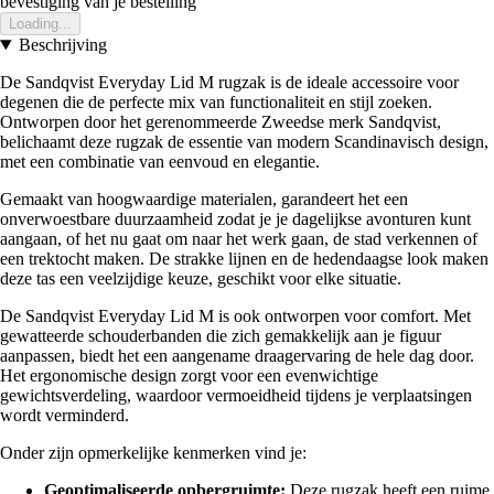
bevestiging van je bestelling
Loading...
Beschrijving
De Sandqvist Everyday Lid M rugzak is de ideale accessoire voor
degenen die de perfecte mix van functionaliteit en stijl zoeken.
Ontworpen door het gerenommeerde Zweedse merk Sandqvist,
belichaamt deze rugzak de essentie van modern Scandinavisch design,
met een combinatie van eenvoud en elegantie.
Gemaakt van hoogwaardige materialen, garandeert het een
onverwoestbare duurzaamheid zodat je je dagelijkse avonturen kunt
aangaan, of het nu gaat om naar het werk gaan, de stad verkennen of
een trektocht maken. De strakke lijnen en de hedendaagse look maken
deze tas een veelzijdige keuze, geschikt voor elke situatie.
De Sandqvist Everyday Lid M is ook ontworpen voor comfort. Met
gewatteerde schouderbanden die zich gemakkelijk aan je figuur
aanpassen, biedt het een aangename draagervaring de hele dag door.
Het ergonomische design zorgt voor een evenwichtige
gewichtsverdeling, waardoor vermoeidheid tijdens je verplaatsingen
wordt verminderd.
Onder zijn opmerkelijke kenmerken vind je:
Geoptimaliseerde opbergruimte:
Deze rugzak heeft een ruime