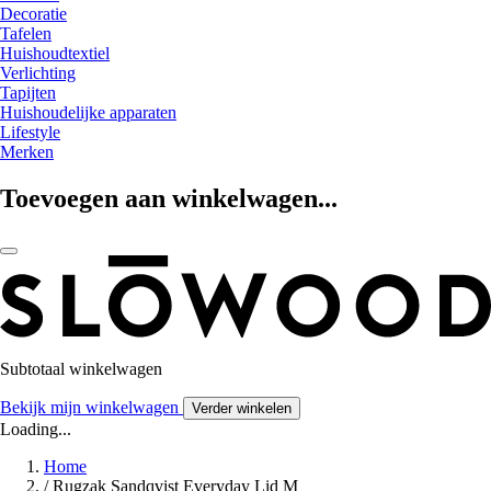
Decoratie
Tafelen
Huishoudtextiel
Verlichting
Tapijten
Huishoudelijke apparaten
Lifestyle
Merken
Toevoegen aan winkelwagen...
Subtotaal winkelwagen
Bekijk mijn winkelwagen
Verder winkelen
Loading...
Home
/
Rugzak Sandqvist Everyday Lid M