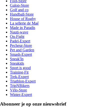
Foot-Store
Galop-Store
Golf and co
Handball-Store
House of Rugby
La sellerie de Maé
Made in Paradis
Nauti-wave
On-Fight
Padel-Expert
Pecheur-Store
Pet and Garden
Smash-Expert
Sneak'In
Sneakids
Sport is good
Training-Fit
Trek-Expert
Triathlon-Expert
TripNBikers
Vélo-Store
Winter-Expert
Abonneer je op onze nieuwsbrief