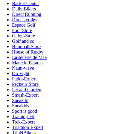
Basket-Center
Daily Bikers
Direct Running
Direct-Volley
Espace Golf
Foot-Store
Galop-Store
Golf and co
Handball-Store
House of Rugby
La sellerie de Maé
Made in Paradis
Nauti-wave
On-Fight
Padel-Expert
Pecheur-Store
Pet and Garden
Smash-Expert
Sneak'In
Sneakids
Sport is good
Training-Fit
Trek-Expert
Triathlon-Expert
TripNBikers