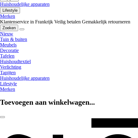
Huishoudelijke apparaten
Lifestyle
Merken
Klantenservice in Frankrijk
Veilig betalen
Gemakkelijk retourneren
Zoeken
Nieuw
Tuin & buiten
Meubels
Decoratie
Tafelen
Huishoudtextiel
Verlichting
Tapijten
Huishoudelijke apparaten
Lifestyle
Merken
Toevoegen aan winkelwagen...