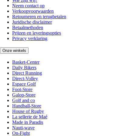
Wie zijn wij?
Neem contact op
Verkoopvoorwaarden
Retourneren en terugbetalen
Juridische disclaimer
Betaalmethoden
Prijzen en leveringsopties
Privacy verklaring
Onze winkels
Basket-Center
Daily Bikers
Direct Running
Direct-Volley
Espace Golf
Foot-Store
Galop-Store
Golf and co
Handball-Store
House of Rugby
La sellerie de Maé
Made in Paradis
Nauti-wave
On-Fight