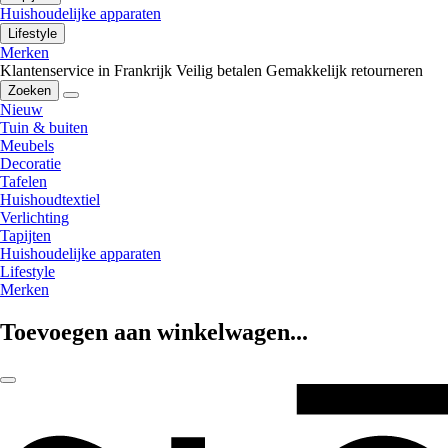
Huishoudelijke apparaten
Lifestyle
Merken
Klantenservice in Frankrijk
Veilig betalen
Gemakkelijk retourneren
Zoeken
Nieuw
Tuin & buiten
Meubels
Decoratie
Tafelen
Huishoudtextiel
Verlichting
Tapijten
Huishoudelijke apparaten
Lifestyle
Merken
Toevoegen aan winkelwagen...