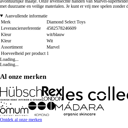
avontuurlijke maatje. Onze levensechte handen van Marvel-superhelden
met duurzame en veilige materialen. Je kunt er vrij mee spelen zonder d
Aanvullende informatie
Merk
Diamond Select Toys
Leveranciersreferentie
4582578246609
Kleur
wit/blauw
Kleur
Wit
Assortiment
Marvel
Hoeveelheid per product
1
Loading...
Loading...
Al onze merken
Ontdek al onze merken