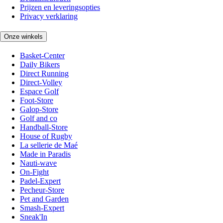
Prijzen en leveringsopties
Privacy verklaring
Onze winkels
Basket-Center
Daily Bikers
Direct Running
Direct-Volley
Espace Golf
Foot-Store
Galop-Store
Golf and co
Handball-Store
House of Rugby
La sellerie de Maé
Made in Paradis
Nauti-wave
On-Fight
Padel-Expert
Pecheur-Store
Pet and Garden
Smash-Expert
Sneak'In