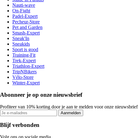
Nauti-wave
On-Fight
Padel-Expert
Pecheur-Store
Pet and Garden
Smash-Expert
Sneak'In
Sneakids
Sport is good
Training-Fit
Trek-Expert
Triathlon-Expert
TripNBikers
Vélo-Store
Winter-Expert
Abonneer je op onze nieuwsbrief
Profiteer van 10% korting door je aan te melden voor onze nieuwsbrief
Aanmelden
Blijf verbonden
Volg ons op sociale media