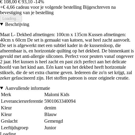
€ 108,00
€ 93,10
-14%
+€ 4,66
cadeau voor je volgende bestelling
Bijgeschreven na
bevestiging van je bestelling
Loading...
Beschrijving
Maat L- Dekbed afmetingen: 100cm x 135cm Kussen afmetingen:
40cm x 60cm De set is gemaakt van katoen, wat heel zacht aanvoelt.
De set is afgewerkt met een subtiel kader in de kussensloop, die
afneembaar is, en horizontale quilting op het dekbed. De binnenkant is
gevuld met anti-allergie siliconen. Perfect voor peuters vanaf ongeveer
2 jaar. Het kussen is heel zacht en past zich perfect aan het delicate
hoofd van het kind aan. Eén kant van het dekbed heeft horizontale
stiksels, die de set extra charme geven. Iedereen die zo'n set krijgt, zal
zeker gefascineerd zijn. Het stoffen patroon is onze originele creatie.
Aanvullende informatie
Merk
Malomi Kids
Leveranciersreferentie
5901063340094
Kleur
denim
Kleur
Blauw
Geslacht
Gemengd
Leeftijdsgroep
Junior
Loading...