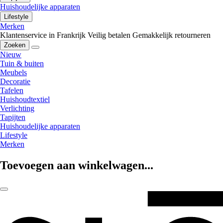
Huishoudelijke apparaten
Lifestyle
Merken
Klantenservice in Frankrijk
Veilig betalen
Gemakkelijk retourneren
Zoeken
Nieuw
Tuin & buiten
Meubels
Decoratie
Tafelen
Huishoudtextiel
Verlichting
Tapijten
Huishoudelijke apparaten
Lifestyle
Merken
Toevoegen aan winkelwagen...