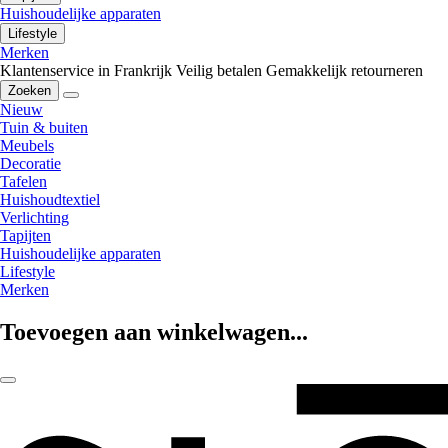
Huishoudelijke apparaten
Lifestyle
Merken
Klantenservice in Frankrijk
Veilig betalen
Gemakkelijk retourneren
Zoeken
Nieuw
Tuin & buiten
Meubels
Decoratie
Tafelen
Huishoudtextiel
Verlichting
Tapijten
Huishoudelijke apparaten
Lifestyle
Merken
Toevoegen aan winkelwagen...