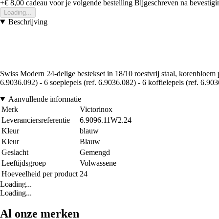
+€ 8,00
cadeau voor je volgende bestelling
Bijgeschreven na bevestigin
Loading...
Beschrijving
Swiss Modern 24-delige bestekset in 18/10 roestvrij staal, korenbloem
6.9036.092) - 6 soeplepels (ref. 6.9036.082) - 6 koffielepels (ref. 6.90
Aanvullende informatie
Merk
Victorinox
Leveranciersreferentie
6.9096.11W2.24
Kleur
blauw
Kleur
Blauw
Geslacht
Gemengd
Leeftijdsgroep
Volwassene
Hoeveelheid per product
24
Loading...
Loading...
Al onze merken