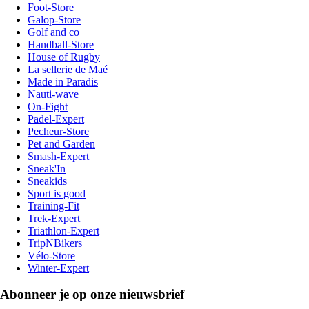
Foot-Store
Galop-Store
Golf and co
Handball-Store
House of Rugby
La sellerie de Maé
Made in Paradis
Nauti-wave
On-Fight
Padel-Expert
Pecheur-Store
Pet and Garden
Smash-Expert
Sneak'In
Sneakids
Sport is good
Training-Fit
Trek-Expert
Triathlon-Expert
TripNBikers
Vélo-Store
Winter-Expert
Abonneer je op onze nieuwsbrief