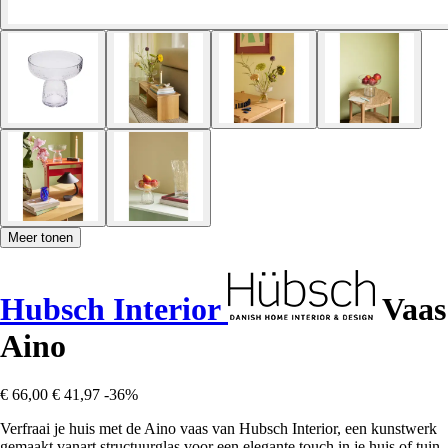
Meer tonen
Hubsch Interior
Vaas
Aino
€ 66,00
€ 41,97
-36%
Verfraai je huis met de Aino vaas van Hubsch Interior, een kunstwerk
gemaakt vanart structuurglas voor een elegante touch in je huis of tuin.