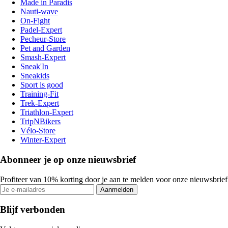
Made in Paradis
Nauti-wave
On-Fight
Padel-Expert
Pecheur-Store
Pet and Garden
Smash-Expert
Sneak'In
Sneakids
Sport is good
Training-Fit
Trek-Expert
Triathlon-Expert
TripNBikers
Vélo-Store
Winter-Expert
Abonneer je op onze nieuwsbrief
Profiteer van 10% korting door je aan te melden voor onze nieuwsbrief
Aanmelden
Blijf verbonden