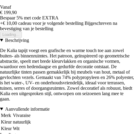
Vanaf
€ 199,90
Bespaar 5%
met code
EXTRA
+€ 10,00
cadeau voor je volgende bestelling
Bijgeschreven na
bevestiging van je bestelling
Loading...
Beschrijving
De Kalia tapijt voegt een grafische en warme touch toe aan zowel
buiten- als binnenruimtes. Het patroon, geïnspireerd op geometrische
abstractie, speelt met brede kleurvlakken en organische vormen,
waardoor een hedendaagse en gedurfde decoratie ontstaat. De
natuurlijke tinten passen gemakkelijk bij meubels van hout, metaal of
gevlochten vezels. Gemaakt van 74% polypropyleen en 26% polyester,
is het water-, UV- en onderhoudsvriendelijk, ideaal voor terrassen,
tuinen, serres of doorgangsruimtes. Zowel decoratief als robuust, biedt
Kalia een uitgesproken stijl, ontworpen om seizoenen lang mee te
gaan.
Aanvullende informatie
Merk
Vivaraise
Kleur
natuurlijk
Kleur
Wit