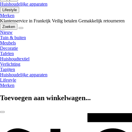
Huishoudelijke apparaten
Lifestyle
Merken
Klantenservice in Frankrijk
Veilig betalen
Gemakkelijk retourneren
Zoeken
Nieuw
Tuin & buiten
Meubels
Decoratie
Tafelen
Huishoudtextiel
Verlichting
Tapijten
Huishoudelijke apparaten
Lifestyle
Merken
Toevoegen aan winkelwagen...