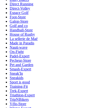
Direct Running
Direct-Volley
Espace Golf
Foot-Store
Galop-Store
Golf and co
Handball-Store
House of Rugby
La sellerie de Maé
Made in Paradis
Nauti-wave
On-Fight
Padel-Expert
Pecheur-Store
Pet and Garden
Smash-Expert
Sneak'In
Sneakids
Sport is good
Training-Fit
Trek-Expert
Triathlon-Expert
TripNBikers
Vélo-Store