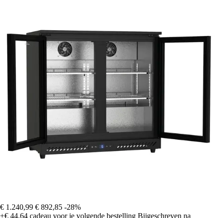
€ 1.240,99
€ 892,85
-28%
+€ 44,64
cadeau voor je volgende bestelling
Bijgeschreven na