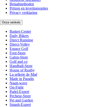
Betaalmethoden
Prijzen en leveringsopties
Privacy verklaring
Onze winkels
Basket-Center
Daily Bikers
Direct Running
Direct-Volley
Espace Golf
Foot-Store
Galop-Store
Golf and co
Handball-Store
House of Rugby
La sellerie de Maé
Made in Paradis
Nauti-wave
On-Fight
Padel-Expert
Pecheur-Store
Pet and Garden
Smash-Expert