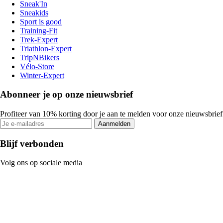
Sneak'In
Sneakids
Sport is good
Training-Fit
Trek-Expert
Triathlon-Expert
TripNBikers
Vélo-Store
Winter-Expert
Abonneer je op onze nieuwsbrief
Profiteer van 10% korting door je aan te melden voor onze nieuwsbrief
Aanmelden
Blijf verbonden
Volg ons op sociale media