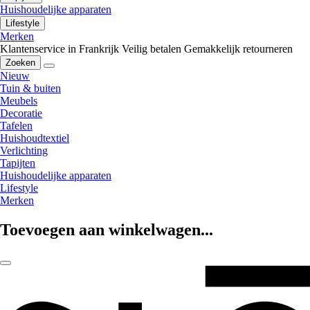
Huishoudelijke apparaten
Lifestyle
Merken
Klantenservice in Frankrijk
Veilig betalen
Gemakkelijk retourneren
Zoeken
Nieuw
Tuin & buiten
Meubels
Decoratie
Tafelen
Huishoudtextiel
Verlichting
Tapijten
Huishoudelijke apparaten
Lifestyle
Merken
Toevoegen aan winkelwagen...