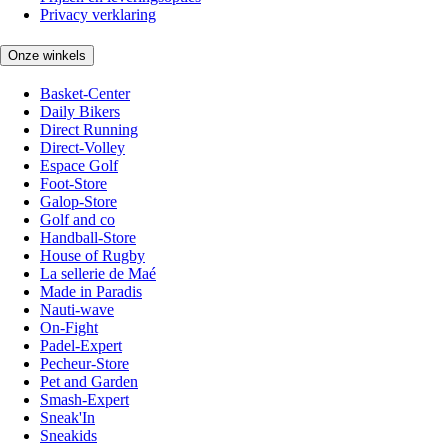
Privacy verklaring
Onze winkels
Basket-Center
Daily Bikers
Direct Running
Direct-Volley
Espace Golf
Foot-Store
Galop-Store
Golf and co
Handball-Store
House of Rugby
La sellerie de Maé
Made in Paradis
Nauti-wave
On-Fight
Padel-Expert
Pecheur-Store
Pet and Garden
Smash-Expert
Sneak'In
Sneakids