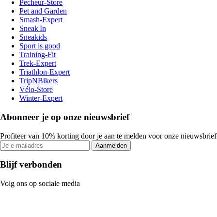
Pecheur-Store
Pet and Garden
Smash-Expert
Sneak'In
Sneakids
Sport is good
Training-Fit
Trek-Expert
Triathlon-Expert
TripNBikers
Vélo-Store
Winter-Expert
Abonneer je op onze nieuwsbrief
Profiteer van 10% korting door je aan te melden voor onze nieuwsbrief
Aanmelden
Blijf verbonden
Volg ons op sociale media