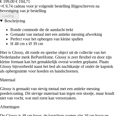
€ 199,00
€ 194,71
+€ 9,74
cadeau voor je volgende bestelling
Bijgeschreven na
bevestiging van je bestelling
Loading...
Beschrijving
Ronde commode die de aandacht trekt
Gemaakt van metaal met een antieke messing afwerking
Perfect voor het opbergen van kleine spullen
H 48 cm x Ø 39 cm
Hier is Glossy, dit ronde en speelse object uit de collectie van het
Nederlandse merk BePureHome. Glossy is zeer flexibel en door zijn
kleine formaat kan het gemakkelijk overal worden geplaatst. Plaats
Glossy bijvoorbeeld naast het bed als nachtkastje of onder de kapstok
als opbergruimte voor hoeden en handschoenen.
Materiaal
Glossy is gemaakt van stevig metaal met een antieke messing
poedercoating. Dit stevige materiaal kan tegen een stootje, maar houdt
niet van vocht, wat snel roest kan veroorzaken.
Afmetingen
De Glossy is 48 cm hoog, de kruislings voeten zijn 19 cm hoog en