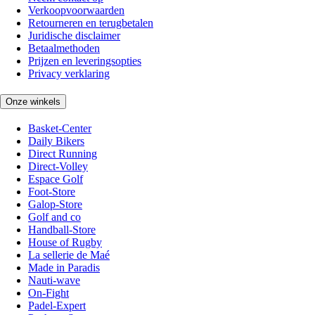
Verkoopvoorwaarden
Retourneren en terugbetalen
Juridische disclaimer
Betaalmethoden
Prijzen en leveringsopties
Privacy verklaring
Onze winkels
Basket-Center
Daily Bikers
Direct Running
Direct-Volley
Espace Golf
Foot-Store
Galop-Store
Golf and co
Handball-Store
House of Rugby
La sellerie de Maé
Made in Paradis
Nauti-wave
On-Fight
Padel-Expert