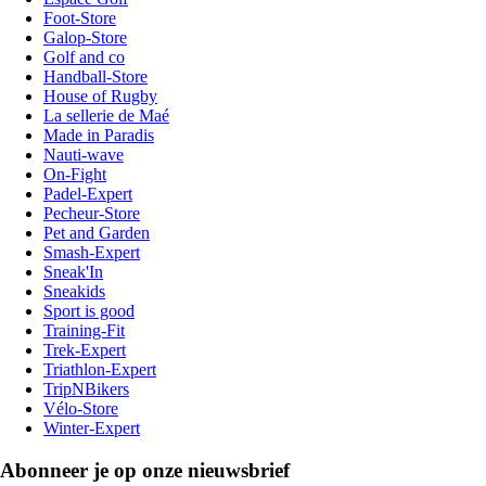
Foot-Store
Galop-Store
Golf and co
Handball-Store
House of Rugby
La sellerie de Maé
Made in Paradis
Nauti-wave
On-Fight
Padel-Expert
Pecheur-Store
Pet and Garden
Smash-Expert
Sneak'In
Sneakids
Sport is good
Training-Fit
Trek-Expert
Triathlon-Expert
TripNBikers
Vélo-Store
Winter-Expert
Abonneer je op onze nieuwsbrief