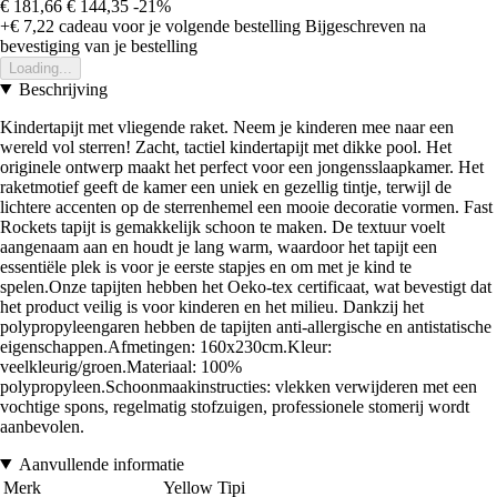
€ 181,66
€ 144,35
-21%
+€ 7,22
cadeau voor je volgende bestelling
Bijgeschreven na
bevestiging van je bestelling
Loading...
Beschrijving
Kindertapijt met vliegende raket. Neem je kinderen mee naar een
wereld vol sterren! Zacht, tactiel kindertapijt met dikke pool. Het
originele ontwerp maakt het perfect voor een jongensslaapkamer. Het
raketmotief geeft de kamer een uniek en gezellig tintje, terwijl de
lichtere accenten op de sterrenhemel een mooie decoratie vormen. Fast
Rockets tapijt is gemakkelijk schoon te maken. De textuur voelt
aangenaam aan en houdt je lang warm, waardoor het tapijt een
essentiële plek is voor je eerste stapjes en om met je kind te
spelen.Onze tapijten hebben het Oeko-tex certificaat, wat bevestigt dat
het product veilig is voor kinderen en het milieu. Dankzij het
polypropyleengaren hebben de tapijten anti-allergische en antistatische
eigenschappen.Afmetingen: 160x230cm.Kleur:
veelkleurig/groen.Materiaal: 100%
polypropyleen.Schoonmaakinstructies: vlekken verwijderen met een
vochtige spons, regelmatig stofzuigen, professionele stomerij wordt
aanbevolen.
Aanvullende informatie
Merk
Yellow Tipi