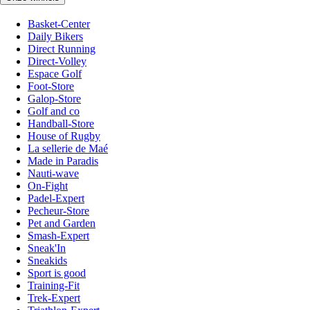
Basket-Center
Daily Bikers
Direct Running
Direct-Volley
Espace Golf
Foot-Store
Galop-Store
Golf and co
Handball-Store
House of Rugby
La sellerie de Maé
Made in Paradis
Nauti-wave
On-Fight
Padel-Expert
Pecheur-Store
Pet and Garden
Smash-Expert
Sneak'In
Sneakids
Sport is good
Training-Fit
Trek-Expert