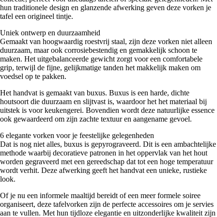
hun traditionele design en glanzende afwerking geven deze vorken je
tafel een origineel tintje.
Uniek ontwerp en duurzaamheid
Gemaakt van hoogwaardig roestvrij staal, zijn deze vorken niet alleen
duurzaam, maar ook corrosiebestendig en gemakkelijk schoon te
maken. Het uitgebalanceerde gewicht zorgt voor een comfortabele
grip, terwijl de fijne, gelijkmatige tanden het makkelijk maken om
voedsel op te pakken.
Het handvat is gemaakt van buxus. Buxus is een harde, dichte
houtsoort die duurzaam en slijtvast is, waardoor het het materiaal bij
uitstek is voor keukengerei. Bovendien wordt deze natuurlijke essence
ook gewaardeerd om zijn zachte textuur en aangename gevoel.
6 elegante vorken voor je feestelijke gelegenheden
Dat is nog niet alles, buxus is gepyrograveerd. Dit is een ambachtelijke
methode waarbij decoratieve patronen in het oppervlak van het hout
worden gegraveerd met een gereedschap dat tot een hoge temperatuur
wordt verhit. Deze afwerking geeft het handvat een unieke, rustieke
look.
Of je nu een informele maaltijd bereidt of een meer formele soiree
organiseert, deze tafelvorken zijn de perfecte accessoires om je servies
aan te vullen. Met hun tijdloze elegantie en uitzonderlijke kwaliteit zijn