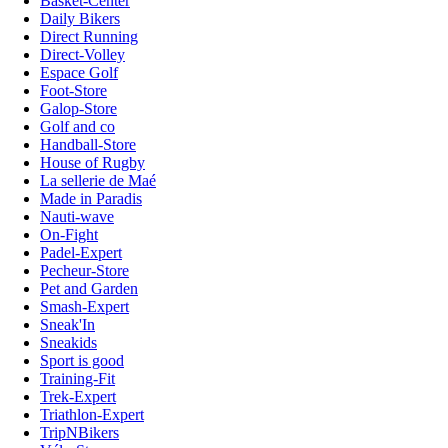
Basket-Center
Daily Bikers
Direct Running
Direct-Volley
Espace Golf
Foot-Store
Galop-Store
Golf and co
Handball-Store
House of Rugby
La sellerie de Maé
Made in Paradis
Nauti-wave
On-Fight
Padel-Expert
Pecheur-Store
Pet and Garden
Smash-Expert
Sneak'In
Sneakids
Sport is good
Training-Fit
Trek-Expert
Triathlon-Expert
TripNBikers