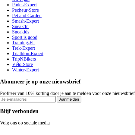
Padel-Expert
Pecheur-Store
Pet and Garden
Smash-Expert
Sneak'In
Sneakids
Sport is good
Training-Fit
Trek-Expert
Triathlon-Expert
TripNBikers
Vélo-Store
Winter-Expert
Abonneer je op onze nieuwsbrief
Profiteer van 10% korting door je aan te melden voor onze nieuwsbrief
Aanmelden
Blijf verbonden
Volg ons op sociale media