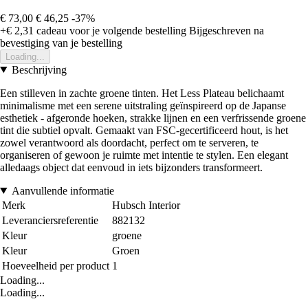
€ 73,00
€ 46,25
-37%
+€ 2,31
cadeau voor je volgende bestelling
Bijgeschreven na
bevestiging van je bestelling
Loading...
Beschrijving
Een stilleven in zachte groene tinten. Het Less Plateau belichaamt
minimalisme met een serene uitstraling geïnspireerd op de Japanse
esthetiek - afgeronde hoeken, strakke lijnen en een verfrissende groene
tint die subtiel opvalt. Gemaakt van FSC-gecertificeerd hout, is het
zowel verantwoord als doordacht, perfect om te serveren, te
organiseren of gewoon je ruimte met intentie te stylen. Een elegant
alledaags object dat eenvoud in iets bijzonders transformeert.
Aanvullende informatie
Merk
Hubsch Interior
Leveranciersreferentie
882132
Kleur
groene
Kleur
Groen
Hoeveelheid per product
1
Loading...
Loading...