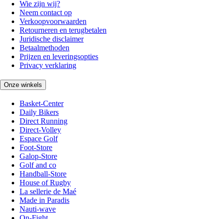
Wie zijn wij?
Neem contact op
Verkoopvoorwaarden
Retourneren en terugbetalen
Juridische disclaimer
Betaalmethoden
Prijzen en leveringsopties
Privacy verklaring
Onze winkels
Basket-Center
Daily Bikers
Direct Running
Direct-Volley
Espace Golf
Foot-Store
Galop-Store
Golf and co
Handball-Store
House of Rugby
La sellerie de Maé
Made in Paradis
Nauti-wave
On-Fight