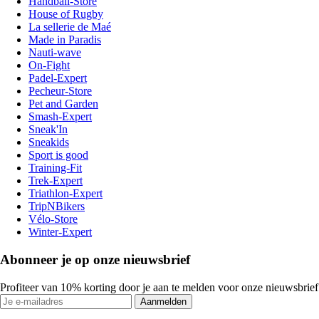
Handball-Store
House of Rugby
La sellerie de Maé
Made in Paradis
Nauti-wave
On-Fight
Padel-Expert
Pecheur-Store
Pet and Garden
Smash-Expert
Sneak'In
Sneakids
Sport is good
Training-Fit
Trek-Expert
Triathlon-Expert
TripNBikers
Vélo-Store
Winter-Expert
Abonneer je op onze nieuwsbrief
Profiteer van 10% korting door je aan te melden voor onze nieuwsbrief
Aanmelden