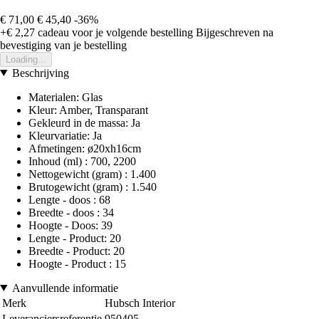
€ 71,00
€ 45,40
-36%
+€ 2,27
cadeau voor je volgende bestelling
Bijgeschreven na
bevestiging van je bestelling
Loading...
Beschrijving
Materialen: Glas
Kleur: Amber, Transparant
Gekleurd in de massa: Ja
Kleurvariatie: Ja
Afmetingen: ø20xh16cm
Inhoud (ml) : 700, 2200
Nettogewicht (gram) : 1.400
Brutogewicht (gram) : 1.540
Lengte - doos : 68
Breedte - doos : 34
Hoogte - Doos: 39
Lengte - Product: 20
Breedte - Product: 20
Hoogte - Product : 15
Aanvullende informatie
Merk
Hubsch Interior
Leveranciersreferentie
950405