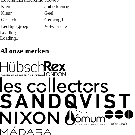
Kleur
amberkleurig
Kleur
Geel
Geslacht
Gemengd
Leeftijdsgroep
Volwassene
Loading...
Loading...
Al onze merken