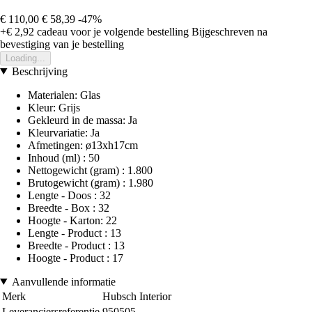
€ 110,00
€ 58,39
-47%
+€ 2,92
cadeau voor je volgende bestelling
Bijgeschreven na
bevestiging van je bestelling
Loading...
Beschrijving
Materialen: Glas
Kleur: Grijs
Gekleurd in de massa: Ja
Kleurvariatie: Ja
Afmetingen: ø13xh17cm
Inhoud (ml) : 50
Nettogewicht (gram) : 1.800
Brutogewicht (gram) : 1.980
Lengte - Doos : 32
Breedte - Box : 32
Hoogte - Karton: 22
Lengte - Product : 13
Breedte - Product : 13
Hoogte - Product : 17
Aanvullende informatie
Merk
Hubsch Interior
Leveranciersreferentie
950505