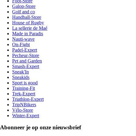
Foot-Store
Galop-Store
Golf and co
Handball-Store
House of Rugby
La sellerie de Maé
Made in Paradis
Nauti-wave
On-Fight
Padel-Expert
Pecheur-Store
Pet and Garden
Smash-Expert
Sneak'In
Sneakids
Sport is good
Training-Fit
Trek-Expert
Triathlon-Expert
TripNBikers
Vélo-Store
Winter-Expert
Abonneer je op onze nieuwsbrief