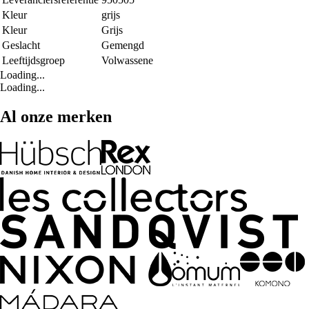
Kleur
grijs
Kleur
Grijs
Geslacht
Gemengd
Leeftijdsgroep
Volwassene
Loading...
Loading...
Al onze merken