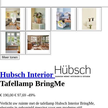
Meer tonen
Hubsch Interior
Tafellamp BringMe
€ 190,00
€ 97,69
-49%
Verlicht uw ruimte met de tafellamp Hubsch Interior BringMe,
elegantie in geborsteld messing voor een moderne stijl.