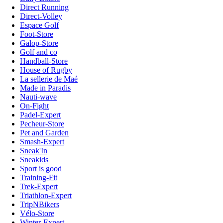
Direct Running
Direct-Volley
Espace Golf
Foot-Store
Galop-Store
Golf and co
Handball-Store
House of Rugby
La sellerie de Maé
Made in Paradis
Nauti-wave
On-Fight
Padel-Expert
Pecheur-Store
Pet and Garden
Smash-Expert
Sneak'In
Sneakids
Sport is good
Training-Fit
Trek-Expert
Triathlon-Expert
TripNBikers
Vélo-Store
Winter-Expert