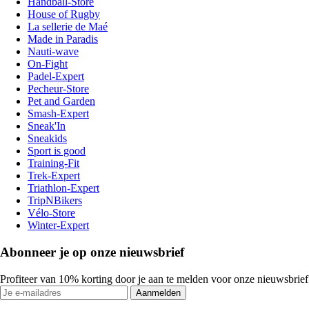
Handball-Store
House of Rugby
La sellerie de Maé
Made in Paradis
Nauti-wave
On-Fight
Padel-Expert
Pecheur-Store
Pet and Garden
Smash-Expert
Sneak'In
Sneakids
Sport is good
Training-Fit
Trek-Expert
Triathlon-Expert
TripNBikers
Vélo-Store
Winter-Expert
Abonneer je op onze nieuwsbrief
Profiteer van 10% korting door je aan te melden voor onze nieuwsbrief
Aanmelden