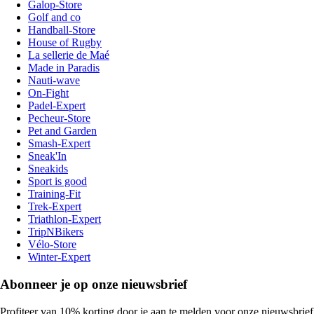
Galop-Store
Golf and co
Handball-Store
House of Rugby
La sellerie de Maé
Made in Paradis
Nauti-wave
On-Fight
Padel-Expert
Pecheur-Store
Pet and Garden
Smash-Expert
Sneak'In
Sneakids
Sport is good
Training-Fit
Trek-Expert
Triathlon-Expert
TripNBikers
Vélo-Store
Winter-Expert
Abonneer je op onze nieuwsbrief
Profiteer van 10% korting door je aan te melden voor onze nieuwsbrief