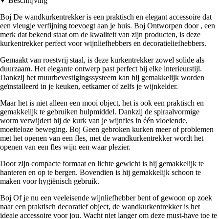
Beschrijving
Boj De wandkurkentrekker is een praktisch en elegant accessoire dat
een vleugje verfijning toevoegt aan je huis. Boj Ontworpen door , een
merk dat bekend staat om de kwaliteit van zijn producten, is deze
kurkentrekker perfect voor wijnliefhebbers en decoratieliefhebbers.
Gemaakt van roestvrij staal, is deze kurkentrekker zowel solide als
duurzaam. Het elegante ontwerp past perfect bij elke interieurstijl.
Dankzij het muurbevestigingssysteem kan hij gemakkelijk worden
geïnstalleerd in je keuken, eetkamer of zelfs je wijnkelder.
Maar het is niet alleen een mooi object, het is ook een praktisch en
gemakkelijk te gebruiken hulpmiddel. Dankzij de spiraalvormige
worm verwijdert hij de kurk van je wijnfles in één vloeiende,
moeiteloze beweging. Boj Geen gebroken kurken meer of problemen
met het openen van een fles, met de wandkurkentrekker wordt het
openen van een fles wijn een waar plezier.
Door zijn compacte formaat en lichte gewicht is hij gemakkelijk te
hanteren en op te bergen. Bovendien is hij gemakkelijk schoon te
maken voor hygiënisch gebruik.
Boj Of je nu een veeleisende wijnliefhebber bent of gewoon op zoek
naar een praktisch decoratief object, de wandkurkentrekker is het
ideale accessoire voor jou. Wacht niet langer om deze must-have toe te