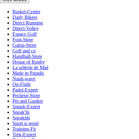
Basket-Center
Daily Bikers
Direct Running
Direct-Volley
Espace Golf
Foot-Store
Galop-Store
Golf and co
Handball-Store
House of Rugby
La sellerie de Maé
Made in Paradis
Nauti-wave
On-Fight
Padel-Expert
Pecheur-Store
Pet and Garden
Smash-Expert
Sneak'In
Sneakids
Sport is good
Training-Fit
Trek-Expert