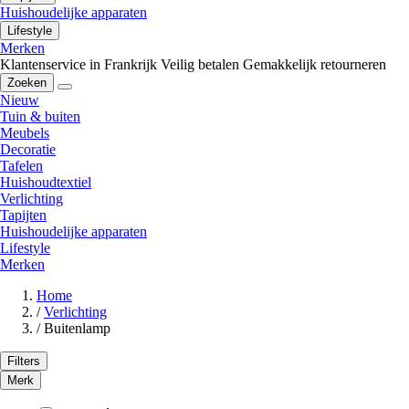
Huishoudelijke apparaten
Lifestyle
Merken
Klantenservice in Frankrijk
Veilig betalen
Gemakkelijk retourneren
Zoeken
Nieuw
Tuin & buiten
Meubels
Decoratie
Tafelen
Huishoudtextiel
Verlichting
Tapijten
Huishoudelijke apparaten
Lifestyle
Merken
Home
/
Verlichting
/
Buitenlamp
Filters
Merk