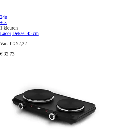
24u
+-3
1 kleuren
Lacor
Deksel 45 cm
Vanaf
€ 52,22
€ 32,73