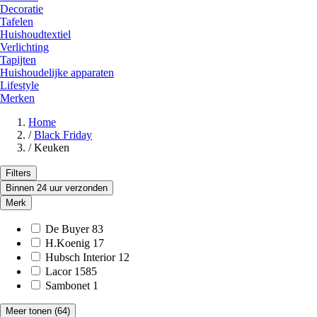
Decoratie
Tafelen
Huishoudtextiel
Verlichting
Tapijten
Huishoudelijke apparaten
Lifestyle
Merken
Home
/
Black Friday
/
Keuken
Filters
Binnen 24 uur verzonden
Merk
De Buyer
83
H.Koenig
17
Hubsch Interior
12
Lacor
1585
Sambonet
1
Meer tonen
(64)