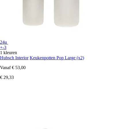
24u
+-3
1 kleuren
Hubsch Interior
Keukenpotten Pop Large (x2)
Vanaf
€ 53,00
€ 29,33