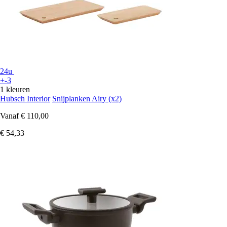
24u
+-3
1 kleuren
Hubsch Interior
Snijplanken Airy (x2)
Vanaf
€ 110,00
€ 54,33