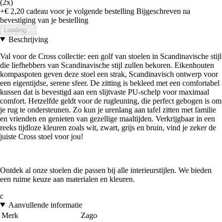
(2x)
+€ 2,20
cadeau voor je volgende bestelling
Bijgeschreven na
bevestiging van je bestelling
Loading...
Beschrijving
Val voor de Cross collectie: een golf van stoelen in Scandinavische stijl
die liefhebbers van Scandinavische stijl zullen bekoren. Eikenhouten
kompaspoten geven deze stoel een strak, Scandinavisch ontwerp voor
een eigentijdse, serene sfeer. De zitting is bekleed met een comfortabel
kussen dat is bevestigd aan een slijtvaste PU-schelp voor maximaal
comfort. Hetzelfde geldt voor de rugleuning, die perfect gebogen is om
je rug te ondersteunen. Zo kun je urenlang aan tafel zitten met familie
en vrienden en genieten van gezellige maaltijden. Verkrijgbaar in een
reeks tijdloze kleuren zoals wit, zwart, grijs en bruin, vind je zeker de
juiste Cross stoel voor jou!
Ontdek al onze stoelen die passen bij alle interieurstijlen. We bieden
een ruime keuze aan materialen en kleuren.
c
Aanvullende informatie
Merk
Zago