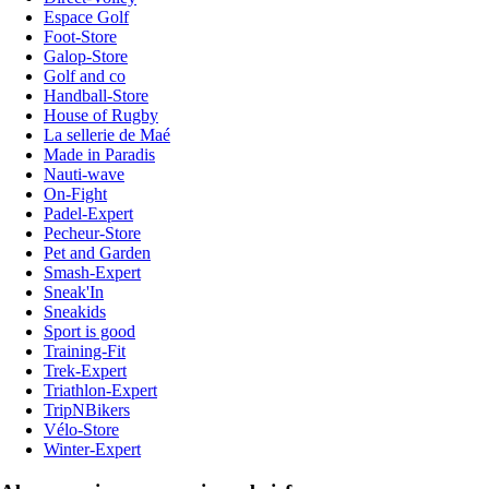
Espace Golf
Foot-Store
Galop-Store
Golf and co
Handball-Store
House of Rugby
La sellerie de Maé
Made in Paradis
Nauti-wave
On-Fight
Padel-Expert
Pecheur-Store
Pet and Garden
Smash-Expert
Sneak'In
Sneakids
Sport is good
Training-Fit
Trek-Expert
Triathlon-Expert
TripNBikers
Vélo-Store
Winter-Expert