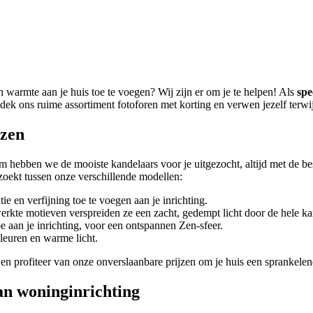
 warmte aan je huis toe te voegen? Wij zijn er om je te helpen! Als
spe
dek ons ruime assortiment fotoforen met korting en verwen jezelf terwijl
jzen
m hebben we de mooiste kandelaars voor je uitgezocht, altijd met de bes
 zoekt tussen onze verschillende modellen:
ie en verfijning toe te voegen aan je inrichting.
erkte motieven verspreiden ze een zacht, gedempt licht door de hele k
oe aan je inrichting, voor een ontspannen Zen-sfeer.
kleuren en warme licht.
n profiteer van onze onverslaanbare prijzen om je huis een sprankelend
an woninginrichting