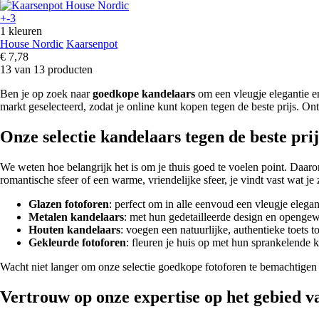
+-3
1 kleuren
House Nordic
Kaarsenpot
€ 7,78
13 van 13 producten
Ben je op zoek naar
goedkope kandelaars
om een vleugje elegantie en
markt geselecteerd, zodat je online kunt kopen tegen de beste prijs. Ont
Onze selectie kandelaars tegen de beste pri
We weten hoe belangrijk het is om je thuis goed te voelen point. Daaro
romantische sfeer of een warme, vriendelijke sfeer, je vindt vast wat je
Glazen fotoforen
: perfect om in alle eenvoud een vleugje elegant
Metalen kandelaars
: met hun gedetailleerde design en opengew
Houten kandelaars
: voegen een natuurlijke, authentieke toets t
Gekleurde fotoforen
: fleuren je huis op met hun sprankelende 
Wacht niet langer om onze selectie goedkope fotoforen te bemachtigen e
Vertrouw op onze expertise op het gebied v