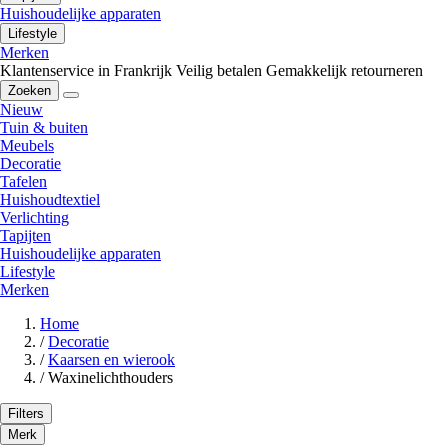
Huishoudelijke apparaten
Lifestyle
Merken
Klantenservice in Frankrijk
Veilig betalen
Gemakkelijk retourneren
Zoeken
Nieuw
Tuin & buiten
Meubels
Decoratie
Tafelen
Huishoudtextiel
Verlichting
Tapijten
Huishoudelijke apparaten
Lifestyle
Merken
Home
/
Decoratie
/
Kaarsen en wierook
/
Waxinelichthouders
Filters
Merk