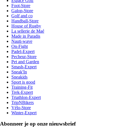
Espace Golf
Foot-Store
Galop-Store
Golf and co
Handball-Store
House of Rugby
La sellerie de Maé
Made in Paradis
Nauti-wave
On-Fight
Padel-Expert
Pecheur-Store
Pet and Garden
Smash-Expert
Sneak'In
Sneakids
Sport is good
Training-Fit
Trek-Expert
Triathlon-Expert
TripNBikers
Vélo-Store
Winter-Expert
Abonneer je op onze nieuwsbrief