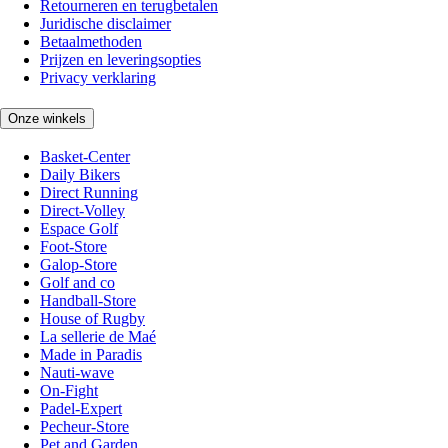
Retourneren en terugbetalen
Juridische disclaimer
Betaalmethoden
Prijzen en leveringsopties
Privacy verklaring
Onze winkels
Basket-Center
Daily Bikers
Direct Running
Direct-Volley
Espace Golf
Foot-Store
Galop-Store
Golf and co
Handball-Store
House of Rugby
La sellerie de Maé
Made in Paradis
Nauti-wave
On-Fight
Padel-Expert
Pecheur-Store
Pet and Garden