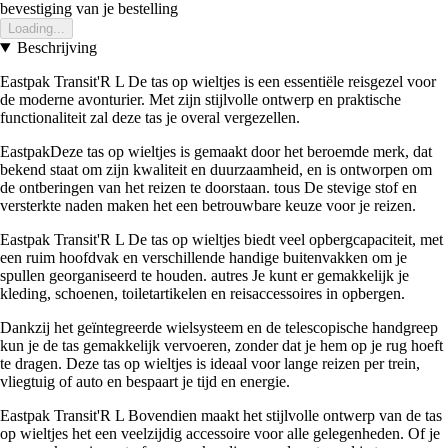
bevestiging van je bestelling
Loading...
Beschrijving
Eastpak Transit'R L De tas op wieltjes is een essentiële reisgezel voor
de moderne avonturier. Met zijn stijlvolle ontwerp en praktische
functionaliteit zal deze tas je overal vergezellen.
EastpakDeze tas op wieltjes is gemaakt door het beroemde merk, dat
bekend staat om zijn kwaliteit en duurzaamheid, en is ontworpen om
de ontberingen van het reizen te doorstaan. tous De stevige stof en
versterkte naden maken het een betrouwbare keuze voor je reizen.
Eastpak Transit'R L De tas op wieltjes biedt veel opbergcapaciteit, met
een ruim hoofdvak en verschillende handige buitenvakken om je
spullen georganiseerd te houden. autres Je kunt er gemakkelijk je
kleding, schoenen, toiletartikelen en reisaccessoires in opbergen.
Dankzij het geïntegreerde wielsysteem en de telescopische handgreep
kun je de tas gemakkelijk vervoeren, zonder dat je hem op je rug hoeft
te dragen. Deze tas op wieltjes is ideaal voor lange reizen per trein,
vliegtuig of auto en bespaart je tijd en energie.
Eastpak Transit'R L Bovendien maakt het stijlvolle ontwerp van de tas
op wieltjes het een veelzijdig accessoire voor alle gelegenheden. Of je