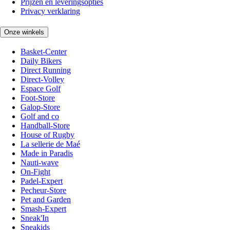
Prijzen en leveringsopties
Privacy verklaring
Onze winkels
Basket-Center
Daily Bikers
Direct Running
Direct-Volley
Espace Golf
Foot-Store
Galop-Store
Golf and co
Handball-Store
House of Rugby
La sellerie de Maé
Made in Paradis
Nauti-wave
On-Fight
Padel-Expert
Pecheur-Store
Pet and Garden
Smash-Expert
Sneak'In
Sneakids