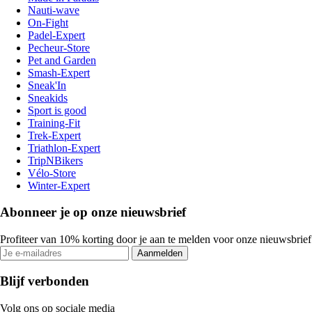
Nauti-wave
On-Fight
Padel-Expert
Pecheur-Store
Pet and Garden
Smash-Expert
Sneak'In
Sneakids
Sport is good
Training-Fit
Trek-Expert
Triathlon-Expert
TripNBikers
Vélo-Store
Winter-Expert
Abonneer je op onze nieuwsbrief
Profiteer van 10% korting door je aan te melden voor onze nieuwsbrief
Aanmelden
Blijf verbonden
Volg ons op sociale media