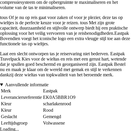
compressiesysteem om de opbergruimte te maximaliseren en het
volume van de tas te minimaliseren.
tous Of je nu op reis gaat voor zaken of voor je plezier, deze tas op
wieltjes is de perfecte keuze voor je reizen. tous Met zijn grote
capaciteit, duurzaamheid en stijlvolle ontwerp biedt hij een praktische
oplossing voor het veilig vervoeren van je reisbenodigdheden.Eastpak
Bovendien voegt het iconische logo een extra vleugje stijl toe aan deze
functionele tas op wieltjes.
Laat een slecht ontworpen tas je reiservaring niet bederven. Eastpak
Travelpack Kies voor de wieltas en reis met een gerust hart, wetende
dat je spullen goed beschermd en georganiseerd zijn. Eastpak Bestel
nu en maak je klaar om de wereld met gemak en stijl te verkennen
dankzij deze wieltas van topkwaliteit van het beroemde merk.
Aanvullende informatie
Merk
Eastpak
Leveranciersreferentie
EK0A5BBR1O9
Kleur
scharlakenrood
Kleur
Rood
Geslacht
Gemengd
Leeftijdsgroep
Volwassene
Loading...