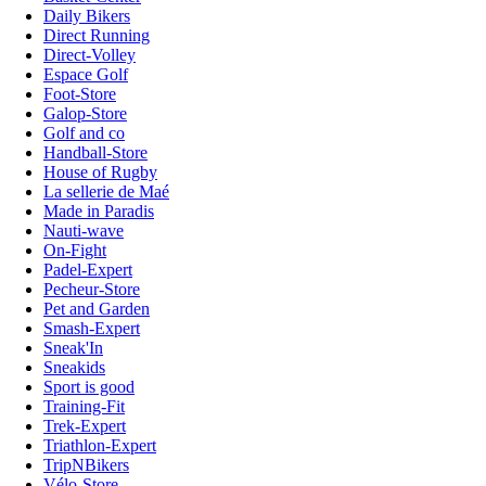
Daily Bikers
Direct Running
Direct-Volley
Espace Golf
Foot-Store
Galop-Store
Golf and co
Handball-Store
House of Rugby
La sellerie de Maé
Made in Paradis
Nauti-wave
On-Fight
Padel-Expert
Pecheur-Store
Pet and Garden
Smash-Expert
Sneak'In
Sneakids
Sport is good
Training-Fit
Trek-Expert
Triathlon-Expert
TripNBikers
Vélo-Store