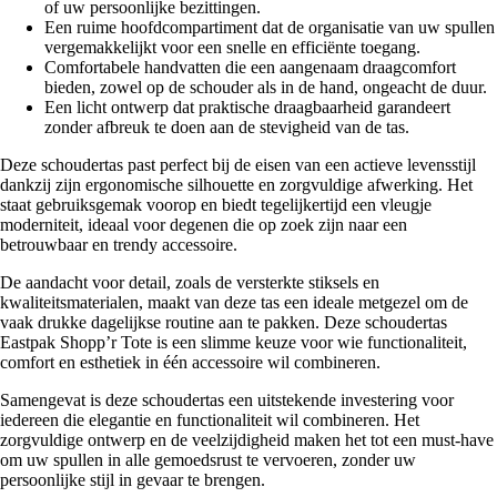
of uw persoonlijke bezittingen.
Een ruime hoofdcompartiment dat de organisatie van uw spullen
vergemakkelijkt voor een snelle en efficiënte toegang.
Comfortabele handvatten die een aangenaam draagcomfort
bieden, zowel op de schouder als in de hand, ongeacht de duur.
Een licht ontwerp dat praktische draagbaarheid garandeert
zonder afbreuk te doen aan de stevigheid van de tas.
Deze schoudertas past perfect bij de eisen van een actieve levensstijl
dankzij zijn ergonomische silhouette en zorgvuldige afwerking. Het
staat gebruiksgemak voorop en biedt tegelijkertijd een vleugje
moderniteit, ideaal voor degenen die op zoek zijn naar een
betrouwbaar en trendy accessoire.
De aandacht voor detail, zoals de versterkte stiksels en
kwaliteitsmaterialen, maakt van deze tas een ideale metgezel om de
vaak drukke dagelijkse routine aan te pakken. Deze schoudertas
Eastpak Shopp’r Tote is een slimme keuze voor wie functionaliteit,
comfort en esthetiek in één accessoire wil combineren.
Samengevat is deze schoudertas een uitstekende investering voor
iedereen die elegantie en functionaliteit wil combineren. Het
zorgvuldige ontwerp en de veelzijdigheid maken het tot een must-have
om uw spullen in alle gemoedsrust te vervoeren, zonder uw
persoonlijke stijl in gevaar te brengen.