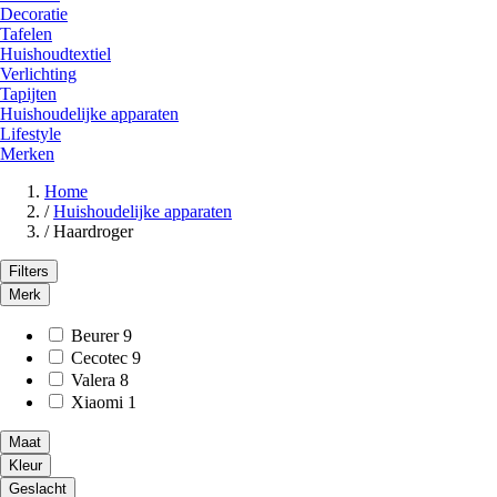
Decoratie
Tafelen
Huishoudtextiel
Verlichting
Tapijten
Huishoudelijke apparaten
Lifestyle
Merken
Home
/
Huishoudelijke apparaten
/
Haardroger
Filters
Merk
Beurer
9
Cecotec
9
Valera
8
Xiaomi
1
Maat
Kleur
Geslacht