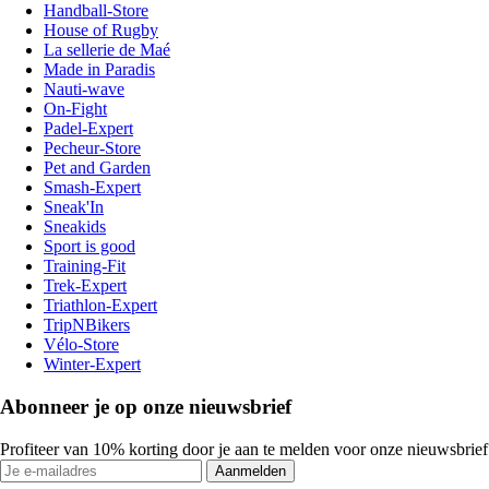
Handball-Store
House of Rugby
La sellerie de Maé
Made in Paradis
Nauti-wave
On-Fight
Padel-Expert
Pecheur-Store
Pet and Garden
Smash-Expert
Sneak'In
Sneakids
Sport is good
Training-Fit
Trek-Expert
Triathlon-Expert
TripNBikers
Vélo-Store
Winter-Expert
Abonneer je op onze nieuwsbrief
Profiteer van 10% korting door je aan te melden voor onze nieuwsbrief
Aanmelden