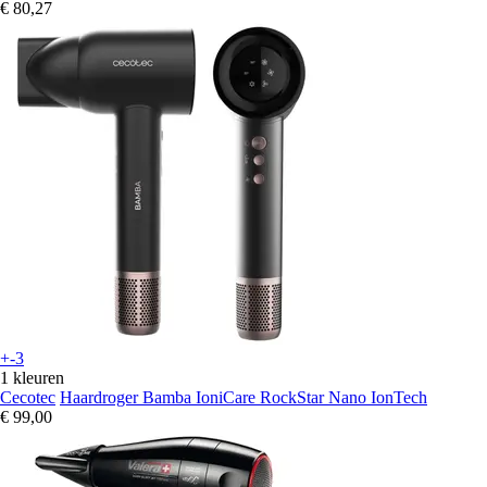
€ 80,27
+-3
1 kleuren
Cecotec
Haardroger Bamba IoniCare RockStar Nano IonTech
€ 99,00