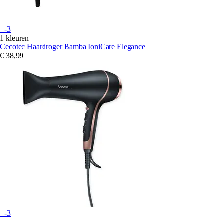
+-3
1 kleuren
Cecotec
Haardroger Bamba IoniCare Elegance
€ 38,99
+-3