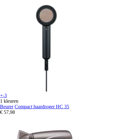
+-3
1 kleuren
Beurer
Compact haardroger HC 35
€ 57,98