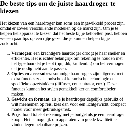
De beste tips om de juiste haardroger te
kiezen
Het kiezen van een haardroger kan soms een ingewikkeld proces zijn,
omdat er zoveel verschillende modellen op de markt zijn. Om je te
helpen het apparaat te kiezen dat het beste bij je behoeften past, hebben
we een paar tips op een rijtje gezet die je kunnen helpen bij je
zoektocht.
Vermogen
: een krachtigere haardroger droogt je haar sneller en
efficiënter. Het is echter belangrijk om rekening te houden met
het type haar dat je hebt (fijn, dik, krullend...) om het vermogen
dat je nodig hebt aan te passen.
Opties en accessoires
: sommige haardrogers zijn uitgerust met
extra functies zoals ionische of keramische technologie en
specifieke opzetstukken (diffuser, concentrator, enz.). Deze
functies kunnen het stylen gemakkelijker en comfortabeler
maken.
Gewicht en formaat
: als je je haardroger dagelijks gebruikt of
wilt meenemen op reis, kies dan voor een lichtgewicht, compact
model voor meer gebruiksgemak.
Prijs
: houd tot slot rekening met je budget als je een haardroger
koopt. Het is mogelijk om apparaten van goede kwaliteit te
vinden tegen betaalbare prijzen.