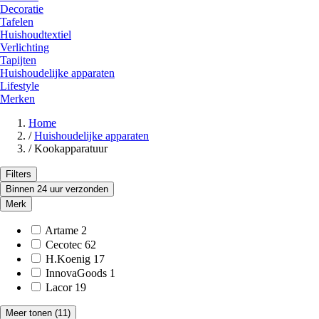
Decoratie
Tafelen
Huishoudtextiel
Verlichting
Tapijten
Huishoudelijke apparaten
Lifestyle
Merken
Home
/
Huishoudelijke apparaten
/
Kookapparatuur
Filters
Binnen 24 uur verzonden
Merk
Artame
2
Cecotec
62
H.Koenig
17
InnovaGoods
1
Lacor
19
Meer tonen
(11)