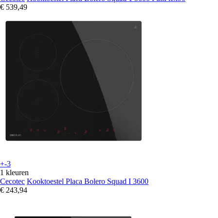
€ 539,49
+-3
1 kleuren
Cecotec
Kooktoestel Placa Bolero Squad I 3600
€ 243,94