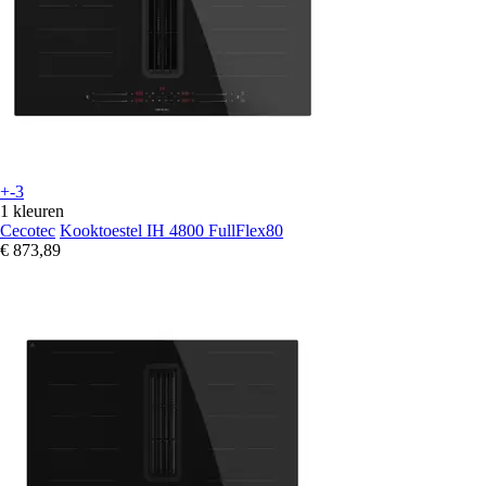
+-3
1 kleuren
Cecotec
Kooktoestel IH 4800 FullFlex80
€ 873,89