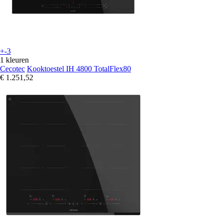
+-3
1 kleuren
Cecotec
Kooktoestel IH 4800 TotalFlex80
€ 1.251,52