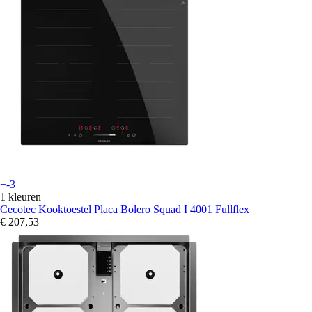
+-3
1 kleuren
Cecotec
Kooktoestel Placa Bolero Squad I 4001 Fullflex
€ 207,53