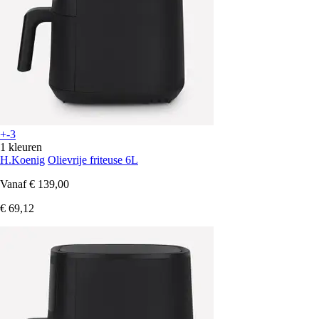
+-3
1 kleuren
H.Koenig
Olievrije friteuse 6L
Vanaf
€ 139,00
€ 69,12