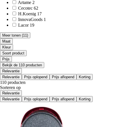
Artame
2
Cecotec
62
H.Koenig
17
InnovaGoods
1
Lacor
19
Meer tonen
(11)
Maat
Kleur
Soort product
Prijs
Bekijk de 110 producten
Relevantie
Relevantie
Prijs oplopend
Prijs aflopend
Korting
110 producten
Sorteren op
Relevantie
Relevantie
Prijs oplopend
Prijs aflopend
Korting