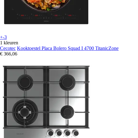
+-3
1 kleuren
Cecotec
Kooktoestel Placa Bolero Squad I 4700 TitanicZone
€ 366,06