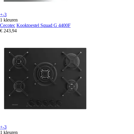
+-3
1 kleuren
Cecotec
Kooktoestel Squad G 4400F
€ 243,94
+-3
1 kleuren