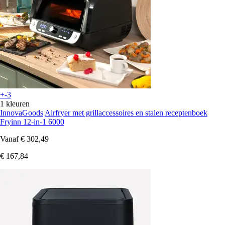
+-3
1 kleuren
InnovaGoods
Airfryer met grillaccessoires en stalen receptenboek
Fryinn 12-in-1 6000
Vanaf
€ 302,49
€ 167,84