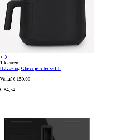
+-3
1 kleuren
H.Koenig
Olievrije friteuse 8L
Vanaf
€ 159,00
€ 84,74