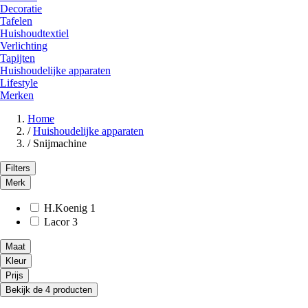
Decoratie
Tafelen
Huishoudtextiel
Verlichting
Tapijten
Huishoudelijke apparaten
Lifestyle
Merken
Home
/
Huishoudelijke apparaten
/
Snijmachine
Filters
Merk
H.Koenig
1
Lacor
3
Maat
Kleur
Prijs
Bekijk de 4 producten