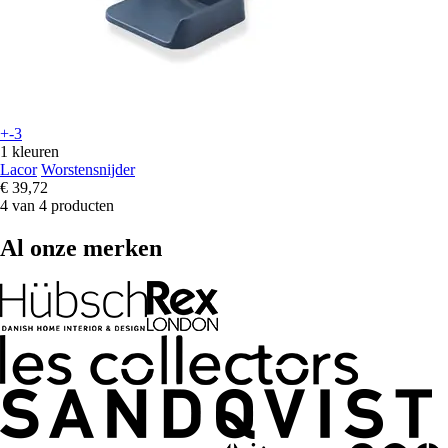
+-3
1 kleuren
Lacor
Worstensnijder
€ 39,72
4 van 4 producten
Al onze merken