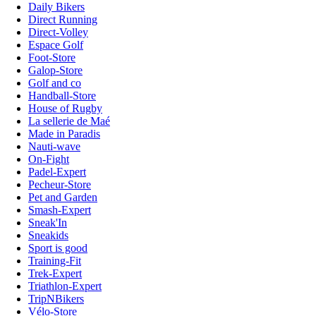
Daily Bikers
Direct Running
Direct-Volley
Espace Golf
Foot-Store
Galop-Store
Golf and co
Handball-Store
House of Rugby
La sellerie de Maé
Made in Paradis
Nauti-wave
On-Fight
Padel-Expert
Pecheur-Store
Pet and Garden
Smash-Expert
Sneak'In
Sneakids
Sport is good
Training-Fit
Trek-Expert
Triathlon-Expert
TripNBikers
Vélo-Store