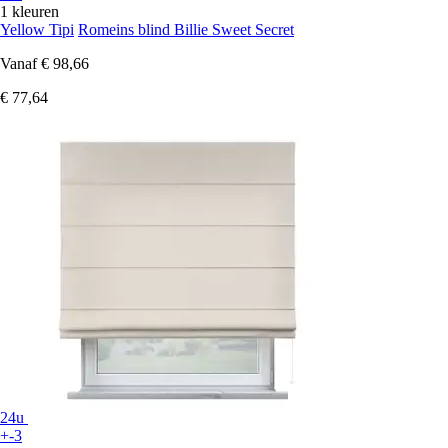
1 kleuren
Yellow Tipi
Romeins blind Billie Sweet Secret
Vanaf
€ 98,66
€ 77,64
24u
+-3