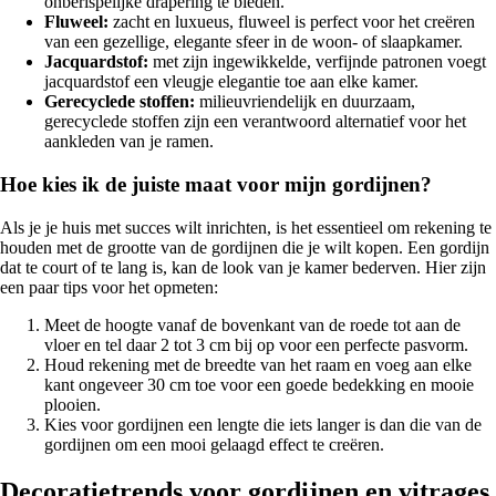
onberispelijke drapering te bieden.
Fluweel:
zacht en luxueus, fluweel is perfect voor het creëren
van een gezellige, elegante sfeer in de woon- of slaapkamer.
Jacquardstof:
met zijn ingewikkelde, verfijnde patronen voegt
jacquardstof een vleugje elegantie toe aan elke kamer.
Gerecyclede stoffen:
milieuvriendelijk en duurzaam,
gerecyclede stoffen zijn een verantwoord alternatief voor het
aankleden van je ramen.
Hoe kies ik de juiste maat voor mijn gordijnen?
Als je je huis met succes wilt inrichten, is het essentieel om rekening te
houden met de grootte van de gordijnen die je wilt kopen. Een gordijn
dat te court of te lang is, kan de look van je kamer bederven. Hier zijn
een paar tips voor het opmeten:
Meet de hoogte vanaf de bovenkant van de roede tot aan de
vloer en tel daar 2 tot 3 cm bij op voor een perfecte pasvorm.
Houd rekening met de breedte van het raam en voeg aan elke
kant ongeveer 30 cm toe voor een goede bedekking en mooie
plooien.
Kies voor gordijnen een lengte die iets langer is dan die van de
gordijnen om een mooi gelaagd effect te creëren.
Decoratietrends voor gordijnen en vitrages