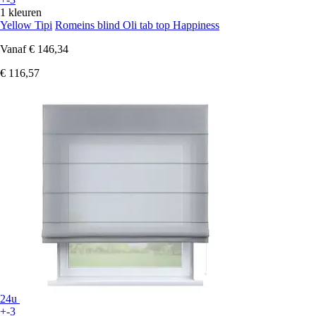
1 kleuren
Yellow Tipi
Romeins blind Oli tab top Happiness
Vanaf
€ 146,34
€ 116,57
24u
+-3