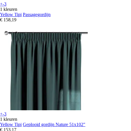
+-3
1 kleuren
Yellow Tipi
Passagegordijn
€ 158,19
+-3
1 kleuren
Yellow Tipi
Geplooid gordijn Nature 51x102"
€ 153,17