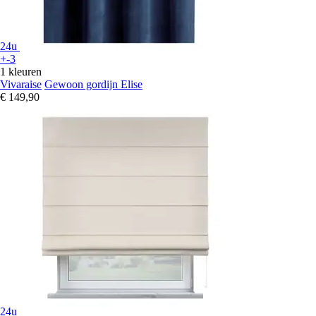
24u
+-3
1 kleuren
Vivaraise
Gewoon gordijn Elise
€ 149,90
24u