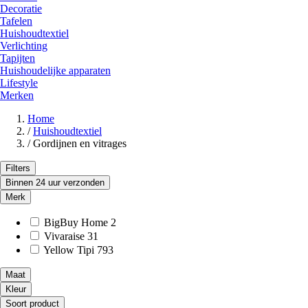
Decoratie
Tafelen
Huishoudtextiel
Verlichting
Tapijten
Huishoudelijke apparaten
Lifestyle
Merken
Home
/
Huishoudtextiel
/
Gordijnen en vitrages
Filters
Binnen 24 uur verzonden
Merk
BigBuy Home
2
Vivaraise
31
Yellow Tipi
793
Maat
Kleur
Soort product