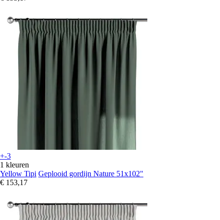
+-3
1 kleuren
Yellow Tipi
Geplooid gordijn Nature 51x102"
€ 153,17