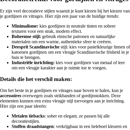
Er zijn veel decoratieve stijlen waaruit je kunt kiezen bij het kiezen van
je gordijnen en vitrages. Hier zijn een paar van de huidige trends:
Minimalisme:
kies gordijnen in neutrale tinten en sobere
texturen voor een strak, modern effect.
Boheemse stijl:
gebruik etnische patronen en natuurlijke
materialen om een warme, authentieke sfeer te creëren.
Deesprit Scandinavische
stijl: kies voor pastelkleurige linnen of
katoenen gordijnen om een vleugje Scandinavische frisheid in je
huis te brengen.
Industriële inrichting:
kies voor gordijnen van metaal of leer
om een vleugje karakter aan je ruimte toe te voegen.
Details die het verschil maken:
Om het beste in je gordijnen en vitrages naar boven te halen, kun je
accessoires
overwegen zoals strikbanden of gordijnstokken. Deze
elementen kunnen een extra vleugje stijl toevoegen aan je inrichting.
Hier zijn een paar ideeën:
Metalen tiebacks
: sober en elegant, ze passen bij alle
decoratiestijlen.
Stoffen draadstangen
: verkrijgbaar in een heleboel kleuren en