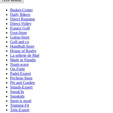
Onze winkels
Basket-Center
Daily Bikers
Direct Running
Direct-Volley
Espace Golf
Foot-Store
Galop-Store
Golf and co
Handball-Store
House of Rugby
La sellerie de Maé
Made in Paradis
Nauti-wave
On-Fight
Padel-Expert
Pecheur-Store
Pet and Garden
Smash-Expert
Sneak'In
Sneakids
Sport is good
Training-Fit
Trek-Expert