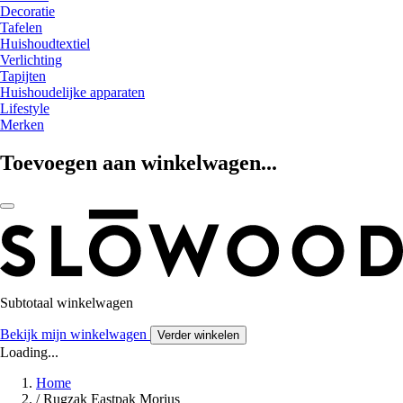
Decoratie
Tafelen
Huishoudtextiel
Verlichting
Tapijten
Huishoudelijke apparaten
Lifestyle
Merken
Toevoegen aan winkelwagen...
Subtotaal winkelwagen
Bekijk mijn winkelwagen
Verder winkelen
Loading...
Home
/
Rugzak Eastpak Morius