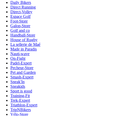
Daily Bikers
Direct Running
Direct-Volley
Espace Golf
Foot-Store
Galop-Store
Golf and co
Handball-Store
House of Rugby
La sellerie de Maé
Made in Paradis
Nauti-wave
On-Fight
Padel-Expert
Pecheur-Store
Pet and Garden
Smash-Expert
Sneak'In
Sneakids
Sport is good
Training-Fit
Trek-Expert
Triathlon-Expert
TripNBikers
Vélo-Store