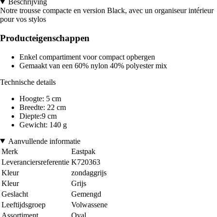
Beschrijving
Notre trousse compacte en version Black, avec un organiseur intérieur
pour vos stylos
Producteigenschappen
Enkel compartiment voor compact opbergen
Gemaakt van een 60% nylon 40% polyester mix
Technische details
Hoogte: 5 cm
Breedte: 22 cm
Diepte:9 cm
Gewicht: 140 g
Aanvullende informatie
Merk
Eastpak
Leveranciersreferentie
K720363
Kleur
zondaggrijs
Kleur
Grijs
Geslacht
Gemengd
Leeftijdsgroep
Volwassene
Assortiment
Oval