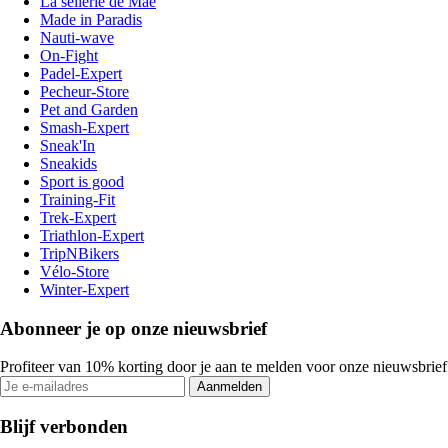
La sellerie de Maé
Made in Paradis
Nauti-wave
On-Fight
Padel-Expert
Pecheur-Store
Pet and Garden
Smash-Expert
Sneak'In
Sneakids
Sport is good
Training-Fit
Trek-Expert
Triathlon-Expert
TripNBikers
Vélo-Store
Winter-Expert
Abonneer je op onze nieuwsbrief
Profiteer van 10% korting door je aan te melden voor onze nieuwsbrief
Aanmelden
Blijf verbonden