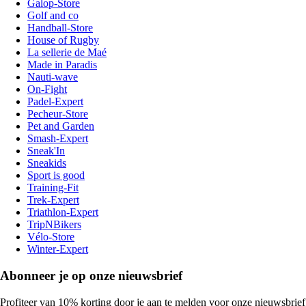
Galop-Store
Golf and co
Handball-Store
House of Rugby
La sellerie de Maé
Made in Paradis
Nauti-wave
On-Fight
Padel-Expert
Pecheur-Store
Pet and Garden
Smash-Expert
Sneak'In
Sneakids
Sport is good
Training-Fit
Trek-Expert
Triathlon-Expert
TripNBikers
Vélo-Store
Winter-Expert
Abonneer je op onze nieuwsbrief
Profiteer van 10% korting door je aan te melden voor onze nieuwsbrief