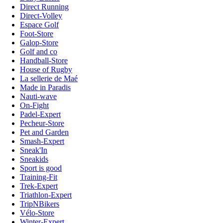
Direct Running
Direct-Volley
Espace Golf
Foot-Store
Galop-Store
Golf and co
Handball-Store
House of Rugby
La sellerie de Maé
Made in Paradis
Nauti-wave
On-Fight
Padel-Expert
Pecheur-Store
Pet and Garden
Smash-Expert
Sneak'In
Sneakids
Sport is good
Training-Fit
Trek-Expert
Triathlon-Expert
TripNBikers
Vélo-Store
Winter-Expert